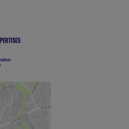
XPERTISES
ulien
e