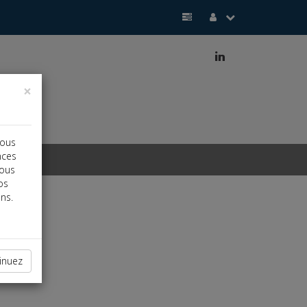
j
×
vous
nces
vous
os
ns.
pertises
e
inuez
e