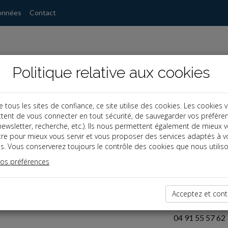
onnées
Contact
Politique relative aux cookies
ous les sites de confiance, ce site utilise des cookies. Les cookies 
nées
tent de vous connecter en tout sécurité, de sauvegarder vos préfére
, newsletter, recherche, etc.). Ils nous permettent également de mieux 
tre pour mieux vous servir et vous proposer des services adaptés à v
s. Vous conserverez toujours le contrôle des cookies que nous utiliso
Sejnera Eyssautier Ex
vos préférences
25 rue Sylvabell
Acceptez et cont
13006 Marseill
04 91 55 57 62