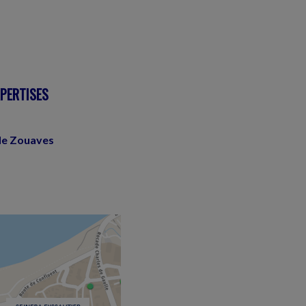
XPERTISES
de Zouaves