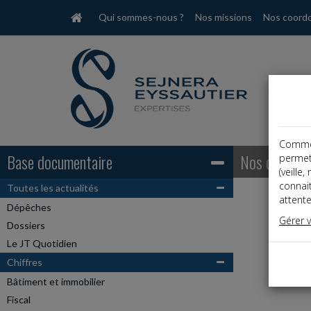
Qui sommes-nous ?
Nos missions
Nos coord
Comme t
Base documentaire
Nos coordon
permet
(veille
connai
Toutes les actualités
attente
Dépêches
Gérer 
Dossiers
Le JT Quotidien
Chiffres
Bâtiment et immobilier
Fiscal