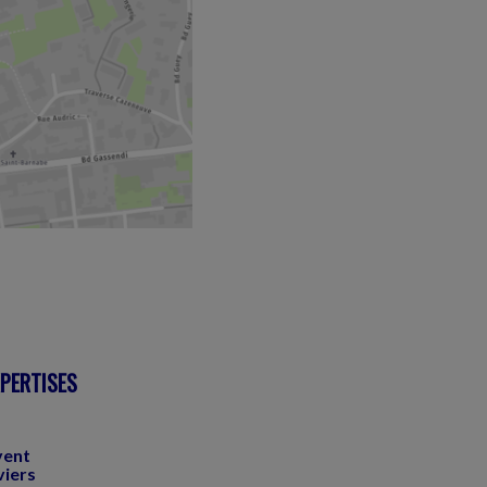
XPERTISES
vent
viers