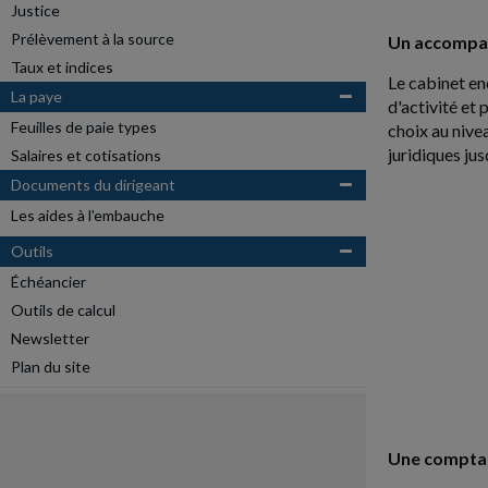
Justice
Prélèvement à la source
Un accompag
Taux et indices
Le cabinet en
La paye
d'activité et
Feuilles de paie types
choix au nivea
juridiques ju
Salaires et cotisations
Documents du dirigeant
Les aides à l'embauche
Outils
Échéancier
Outils de calcul
Newsletter
Plan du site
Une comptabi