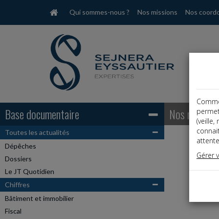
Qui sommes-nous ?
Nos missions
Nos coord
Comme t
Base documentaire
Nos mission
permet
(veille
connai
Toutes les actualités
attente
Dépêches
Gérer 
Dossiers
Le JT Quotidien
Chiffres
Bâtiment et immobilier
Fiscal