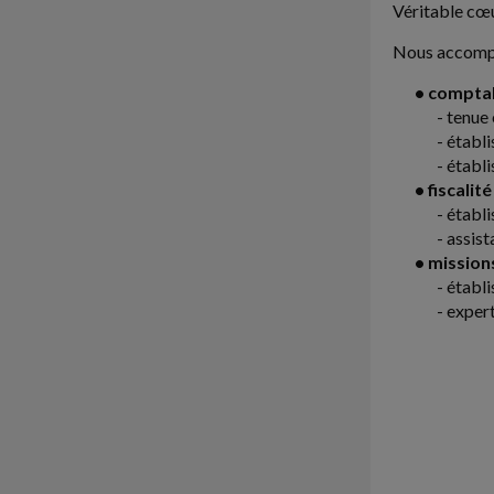
Véritable cœu
Nous accompli
• comptabi
- tenue
- établ
- établ
• fiscalité 
- établ
- assist
• missions
- établ
- exper