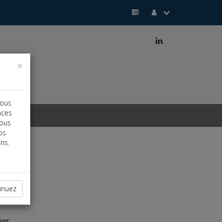
j
×
vous
nces
vous
os
ns.
inuez