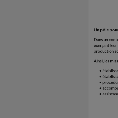
Un pôle pour
Dans un conte
exerçant leur
production soc
Ainsi, les mis
• établiss
• établiss
• procédur
• accompag
• assistan