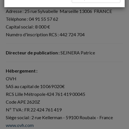
Éditeur :
SEJNERA EYSSAUTIER EXPERTISES
Adresse : 25 rue Sylvabelle Marseille 13006 FRANCE
Téléphone : 04 91 55 57 62
Capital social : 8 000 €
Numéro d'inscription RCS : 442 724 704
Directeur de publication :
SEJNERA Patrice
Hébergement :
OVH
SAS au capital de 10 069 020€
RCS Lille Métropole 424 761 419 00045
Code APE 2620Z
Nº TVA : FR 22 424 761 419
Siège social : 2 rue Kellerman - 59100 Roubaix - France
www.ovh.com