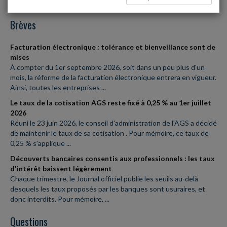
Flashs
Brèves
Facturation électronique : tolérance et bienveillance sont de
mises
À compter du 1er septembre 2026, soit dans un peu plus d'un
mois, la réforme de la facturation électronique entrera en vigueur.
Ainsi, toutes les entreprises ...
Le taux de la cotisation AGS reste fixé à 0,25 % au 1er juillet
2026
Réuni le 23 juin 2026, le conseil d'administration de l'AGS a décidé
de maintenir le taux de sa cotisation . Pour mémoire, ce taux de
0,25 % s'applique ...
Découverts bancaires consentis aux professionnels : les taux
d'intérêt baissent légèrement
Chaque trimestre, le Journal officiel publie les seuils au-delà
desquels les taux proposés par les banques sont usuraires, et
donc interdits. Pour mémoire, ...
Questions