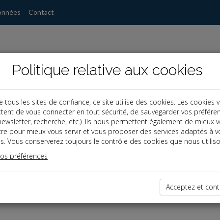
onnées
Contact
Politique relative aux cookies
ous les sites de confiance, ce site utilise des cookies. Les cookies 
tent de vous connecter en tout sécurité, de sauvegarder vos préfére
, newsletter, recherche, etc.). Ils nous permettent également de mieux 
tre pour mieux vous servir et vous proposer des services adaptés à v
s. Vous conserverez toujours le contrôle des cookies que nous utiliso
vos préférences
éservé
t réservé aux Clients
Acceptez et cont
lient,
connectez-vous
.