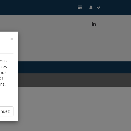
j
×
vous
nces
vous
os
ns.
inuez