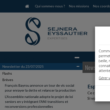
Qui sommes-nous ?
Nos missions
Nos coord
Comme t
Base documentaire
permet
(veille
Newsletter
connai
Newsletter du 23/07/2025
attente
Flashs
Gérer 
Brèves
François Bayrou annonce un tour de vis social
Espace r
pour enrayer la dette et relancer la production
Ce contenu es
L'Assemblée nationale adopte le projet de loi
Si vous êtes c
seniors en y intégrant l'ANI transitions et
reconversions professionnelles