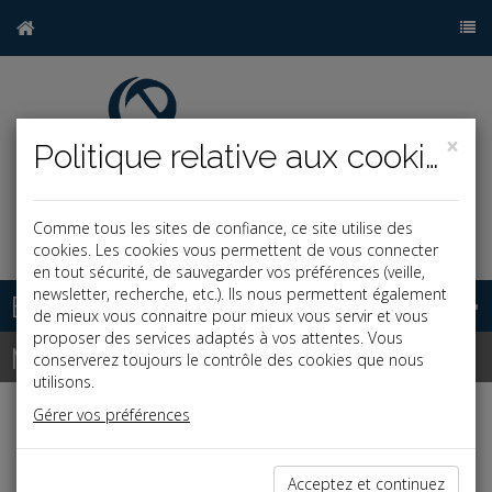
×
Politique relative aux cookies
Comme tous les sites de confiance, ce site utilise des
j
cookies. Les cookies vous permettent de vous connecter
en tout sécurité, de sauvegarder vos préférences (veille,
newsletter, recherche, etc.). Ils nous permettent également
Base documentaire
de mieux vous connaitre pour mieux vous servir et vous
proposer des services adaptés à vos attentes. Vous
Newsletter
conserverez toujours le contrôle des cookies que nous
utilisons.
Gérer vos préférences
Formation en alternance
Le Sénat vote en première lecture la pérennisation
du contrat de professionnalisation expérimental
Acceptez et continuez