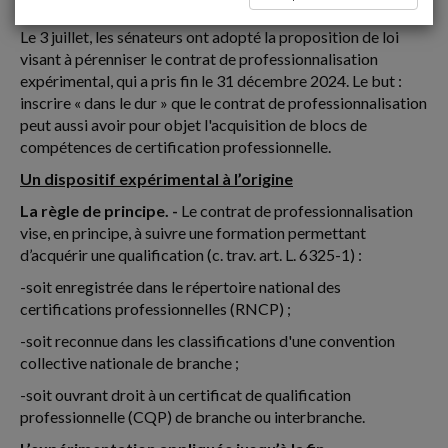
Le 3 juillet, les sénateurs ont adopté la proposition de loi
visant à pérenniser le contrat de professionnalisation
expérimental, qui a pris fin le 31 décembre 2024. Le but :
inscrire « dans le dur » que le contrat de professionnalisation
peut aussi avoir pour objet l'acquisition de blocs de
compétences de certification professionnelle.
Un dispositif expérimental à l’origine
La règle de principe. -
Le contrat de professionnalisation
vise, en principe, à suivre une formation permettant
d’acquérir une qualification (c. trav. art. L. 6325-1) :
-soit enregistrée dans le répertoire national des
certifications professionnelles (RNCP) ;
-soit reconnue dans les classifications d'une convention
collective nationale de branche ;
-soit ouvrant droit à un certificat de qualification
professionnelle (CQP) de branche ou interbranche.