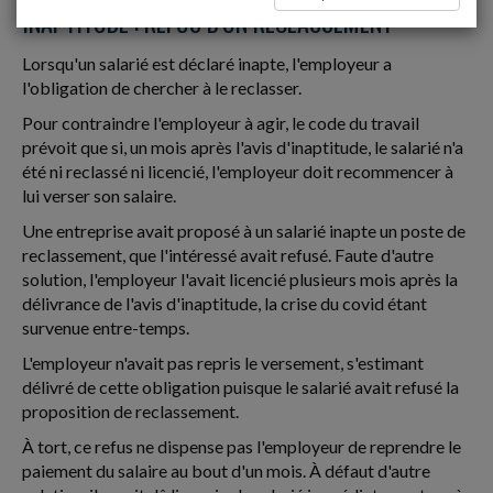
INAPTITUDE : REFUS D'UN RECLASSEMENT
Lorsqu'un salarié est déclaré inapte, l'employeur a
l'obligation de chercher à le reclasser.
Pour contraindre l'employeur à agir, le code du travail
prévoit que si, un mois après l'avis d'inaptitude, le salarié n'a
été ni reclassé ni licencié, l'employeur doit recommencer à
lui verser son salaire.
Une entreprise avait proposé à un salarié inapte un poste de
reclassement, que l'intéressé avait refusé. Faute d'autre
solution, l'employeur l'avait licencié plusieurs mois après la
délivrance de l'avis d'inaptitude, la crise du covid étant
survenue entre-temps.
L'employeur n'avait pas repris le versement, s'estimant
délivré de cette obligation puisque le salarié avait refusé la
proposition de reclassement.
À tort, ce refus ne dispense pas l'employeur de reprendre le
paiement du salaire au bout d'un mois. À défaut d'autre