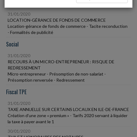
Vie des affaires
31/01/2020
LOCATION-GÉRANCE DE FONDS DE COMMERCE
Location-gérance de fonds de commerce - Tacite reconduction
- Formalités de publicité
Social
31/01/2020
RECOURS À UN MICRO-ENTREPRENEUR : RISQUE DE
REDRESSEMENT
Micro-entrepreneur - Présomption de non-salariat -
Présomption renversée - Redressement
Fiscal TPE
31/01/2020
TAXE ANNUELLE SUR CERTAINS LOCAUX EN ILE-DE-FRANCE
Création d'une zone « premium » - Tarifs 2020 servant à liquider
la taxe à payer avant le 1
30/01/2020