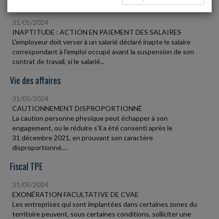
Social
31/05/2024
INAPTITUDE : ACTION EN PAIEMENT DES SALAIRES
L'employeur doit verser à un salarié déclaré inapte le salaire
correspondant à l'emploi occupé avant la suspension de son
contrat de travail, si le salarié...
Vie des affaires
31/05/2024
CAUTIONNEMENT DISPROPORTIONNÉ
La caution personne physique peut échapper à son
engagement, ou le réduire s'il a été consenti après le
31 décembre 2021, en prouvant son caractère
disproportionné....
Fiscal TPE
31/05/2024
EXONÉRATION FACULTATIVE DE CVAE
Les entreprises qui sont implantées dans certaines zones du
territoire peuvent, sous certaines conditions, solliciter une