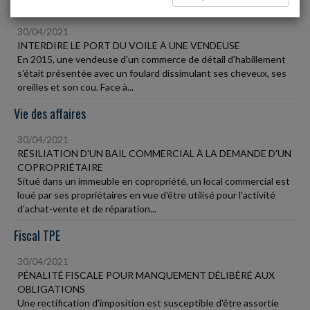
Social
30/04/2021
INTERDIRE LE PORT DU VOILE À UNE VENDEUSE
En 2015, une vendeuse d'un commerce de détail d'habillement
s'était présentée avec un foulard dissimulant ses cheveux, ses
oreilles et son cou. Face à...
Vie des affaires
30/04/2021
RÉSILIATION D'UN BAIL COMMERCIAL À LA DEMANDE D'UN
COPROPRIÉTAIRE
Situé dans un immeuble en copropriété, un local commercial est
loué par ses propriétaires en vue d'être utilisé pour l'activité
d'achat-vente et de réparation...
Fiscal TPE
30/04/2021
PÉNALITÉ FISCALE POUR MANQUEMENT DÉLIBÉRÉ AUX
OBLIGATIONS
Une rectification d'imposition est susceptible d'être assortie