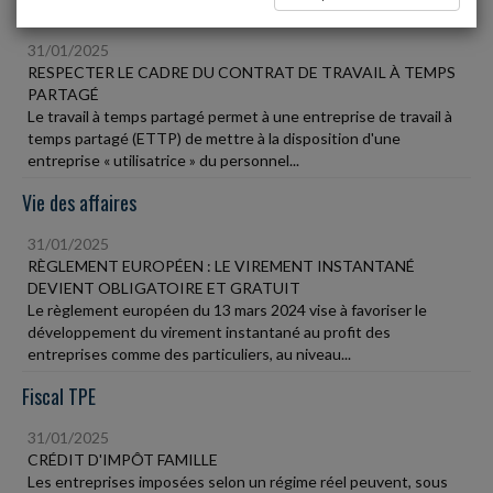
Social
31/01/2025
RESPECTER LE CADRE DU CONTRAT DE TRAVAIL À TEMPS
PARTAGÉ
Le travail à temps partagé permet à une entreprise de travail à
temps partagé (ETTP) de mettre à la disposition d'une
entreprise « utilisatrice » du personnel...
Vie des affaires
31/01/2025
RÈGLEMENT EUROPÉEN : LE VIREMENT INSTANTANÉ
DEVIENT OBLIGATOIRE ET GRATUIT
Le règlement européen du 13 mars 2024 vise à favoriser le
développement du virement instantané au profit des
entreprises comme des particuliers, au niveau...
Fiscal TPE
31/01/2025
CRÉDIT D'IMPÔT FAMILLE
Les entreprises imposées selon un régime réel peuvent, sous