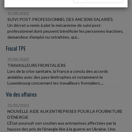
Social
31/05/2022
SUIVI POST-PROFESSIONNEL DES ANCIENS SALARIÉS
Un décret a remis à plat le mécanisme de suivi post-
professionnel dont peuvent bénéficier les personnes inactives,
demandeur d'emploi ou retraitées, qui...
Fiscal TPE
31/05/2022
TRAVAILLEURS FRONTALIERS
Lors de la crise sanitaire, la France a conclu des accords
amiables avec des pays limitrophes et notamment le
Luxembourg concernant les travailleurs frontaliers....
Vie des affaires
31/05/2022
NOUVELLE AIDE AUX ENTREPRISES POUR LA FOURNITURE
D'ÉNERGIE
L'État poursuit son soutien aux entreprises affectées par la
hausse des prix de l'énergie liée à la guerre en Ukraine. Une