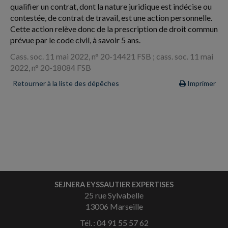
qualifier un contrat, dont la nature juridique est indécise ou
contestée, de contrat de travail, est une action personnelle.
Cette action relève donc de la prescription de droit commun
prévue par le code civil, à savoir 5 ans.
Cass. soc. 11 mai 2022, n° 20-14421 FSB ; cass. soc. 11 mai
2022, n° 20-18084 FSB
Retourner à la liste des dépêches
Imprimer
SEJNERA EYSSAUTIER EXPERTISES
25 rue Sylvabelle
13006 Marseille
Tél. : 04 91 55 57 62