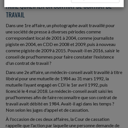
FAIRE QUALIFIER UN CONTRAT DE CONTRAT DE
TRAVAIL
Dans une 1re affaire, un photographe avait travaillé pour
une société de presse à diverses périodes comme
correspondant local de 2001 à 2004, comme journaliste
pigiste en 2004, en CDD en 2008 et 2009, puis à nouveau
comme pigiste de 2009 à 2015. Pouvait-il en 2016, saisir le
conseil de prud'hommes pour faire constater l'existence
d'un contrat de travail ?
Dans une 2e affaire, un médecin-conseil avait travaillé à titre
libéral pour une mutuelle de 1984 au 31 mars 1992, la
mutuelle l'ayant engagé en CDI le 1er avril 1992, puis
licencié le 4 mai 2018. Le médecin-conseil avait saisi les
prud'hommes afin de faire reconnaître que son contrat de
travail avait débité en 1984. Avait-il agi dans les temps ?
Non selon les juges d'appel et de cassation.
À l'occasion de ces deux affaires, la Cour de cassation
rappelle que l'action par laquelle une personne demande de