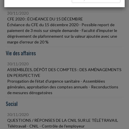
Fiscal TPE
30/11/2020
CFE 2020 : ÉCHÉANCE DU 15 DÉCEMBRE
Échéance du CFE du 15 décembre 2020 - Possible report de
paiement de 3 mois sur simple demande - Faculté d'imputer le
dégrèvement de plafonnement sur la valeur ajoutée avec une
marge d'erreur de 20 %
Vie des affaires
30/11/2020
ASSEMBLÉES, DÉPÔT DES COMPTES : DES AMÉNAGEMENTS
EN PERSPECTIVE
Prorogation de l'état d'urgence sanitaire - Assemblées
générales, approbation des comptes annuels - Reconductions
de mesures dérogatoires
Social
30/11/2020
QUESTIONS / RÉPONSES DE LA CNIL SUR LE TÉLÉTRAVAIL
Télétravail - CNIL - Contrôle de l'employeur