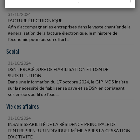
Fiscal TPE
31/10/2024
FACTURE ÉLECTRONIQUE
Afin d'accompagner les entreprises dans le vaste chantier de la
généralisation de la facture électronique, le ministère de
l'économie poursuit son effort...
Social
31/10/2024
DSN : PROCÉDURE DE FIABILISATION ET DSN DE
SUBSTITUTION
Dans une information du 17 octobre 2024, le GIP-MDS insiste
sur la nécessité de fiabiliser sa paye et sa DSN en corrigeant
ses erreurs au fil de l'eau....
Vie des affaires
31/10/2024
INSAISISSABILITÉ DE LA RÉSIDENCE PRINCIPALE DE
L'ENTREPRENEUR INDIVIDUEL MÊME APRÈS LA CESSATION
D'ACTIVITÉ