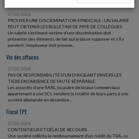
Social
27/02/2026
PROUVER UNE DISCRIMINATION SYNDICALE : UN SALARIÉ
PEUT OBTENIR LES BULLETINS DE PAYE DE COLLÈGUES
Un salarié s'estimant victime d'une discrimination doit
présenter des éléments de fait qui la laisse supposer et s'il y
parvient, l'employeur doit prouver...
Vie des affaires
27/02/2026
PAS DE RESPONSABILITÉ D'UN DIRIGEANT ENVERS LES
TIERS EN L'ABSENCE DE FAUTE SÉPARABLE
Les associés d'une SARL, locataire de locaux commerciaux
appartenant à une SCI, vendent la totalité de leurs parts à une
société allemande en décembre...
Fiscal TPE
27/02/2026
CONTENTIEUX ET DÉLAI DE RECOURS
Une société sollicite le remboursement d'un crédit de TVA, ce