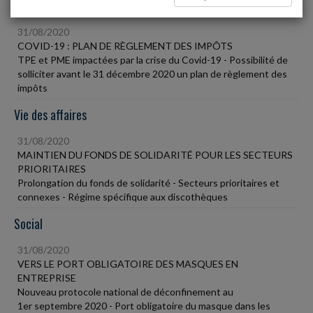
Fiscal TPE
31/08/2020
COVID-19 : PLAN DE RÈGLEMENT DES IMPÔTS
TPE et PME impactées par la crise du Covid-19 - Possibilité de
solliciter avant le 31 décembre 2020 un plan de règlement des
impôts
Vie des affaires
31/08/2020
MAINTIEN DU FONDS DE SOLIDARITÉ POUR LES SECTEURS
PRIORITAIRES
Prolongation du fonds de solidarité - Secteurs prioritaires et
connexes - Régime spécifique aux discothèques
Social
31/08/2020
VERS LE PORT OBLIGATOIRE DES MASQUES EN
ENTREPRISE
Nouveau protocole national de déconfinement au
1er septembre 2020 - Port obligatoire du masque dans les