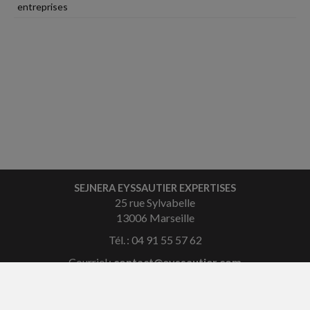
entreprises
SEJNERA EYSSAUTIER EXPERTISES
25 rue Sylvabelle
13006 Marseille
Tél. : 04 91 55 57 62
Courriel :
contact@eyssautier.com