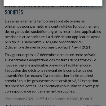
COVID-19 : DÉCISIONS COLLECTIVES DANS LES
SOCIÉTÉS
Des aménagements temporaires ont été prévus au
printemps pour permettre la continuité du fonctionnement
des organes des sociétés malgré les restrictions applicables
pendant la crise sanitaire. La durée de leur application ayant
pris fin le 30 novembre 2020, une ordonnance du
er
2 décembre dernier la proroge jusqu'au 1
avril 2021.
En vigueur depuis le 3 décembre dernier, ce texte prévoit
aussi certaines adaptations des mesures dérogatoires. Le
nouveau régime applicable prévoit de faciliter encore
l'adoption des décisions relevant de la compétence des
assemblées. Le recours à la consultation écrite est ainsi
étendu à tous les groupements de droit privé, à l'exception
des sociétés cotées. Les conditions pour utiliser le vote par
correspondance sont également assouplies.
Ordonnance 2020-1497 du 2 décembre 2020, JO du 3
Retourner à la liste des dépêches
Imprimer