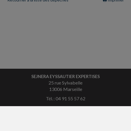
SEJNERA EYSSAUTIER EXPERTISES
25 rue Sylvabelle
13006 Marseille
Tél. : 04 91 55 57 62
Courriel :
contact@eyssautier.com